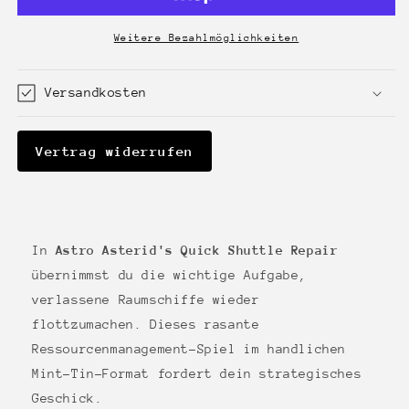
Quick
Quick
Shuttle
Shuttle
Repair
Repair
Weitere Bezahlmöglichkeiten
Versandkosten
Vertrag widerrufen
In
Astro Asterid's Quick Shuttle Repair
übernimmst du die wichtige Aufgabe,
verlassene Raumschiffe wieder
flottzumachen. Dieses rasante
Ressourcenmanagement-Spiel im handlichen
Mint-Tin-Format fordert dein strategisches
Geschick.