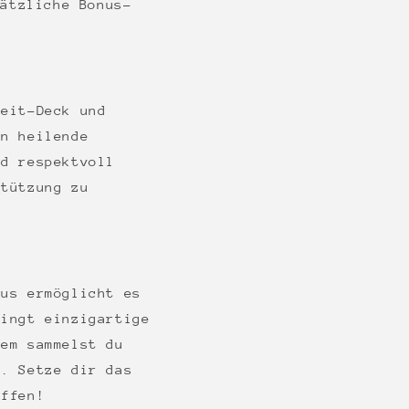
sätzliche Bonus-
eit-Deck und
en heilende
nd respektvoll
stützung zu
us ermöglicht es
ringt einzigartige
dem sammelst du
n. Setze dir das
effen!