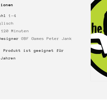
tionen
zahl
1-4
glisch
r
120 Minuten
Designer
GBF Games
Peter Jank
s Produkt ist geeignet für
 Jahren