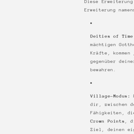
Diese Erweiterun
Erweiterung name
Deities of Time
mächtigen Gotth
Kräfte, kommen 
gegenüber deine
bewahren.
Village-Modus:
P
dir, zwischen d
Fähigkeiten, di
Crown Points
, d
Ziel, deinen ei