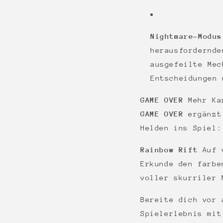
Nightmare-Modus
herausfordernd
ausgefeilte Mec
Entscheidungen 
GAME OVER
Mehr Kar
GAME OVER
ergänzt 
Helden ins Spiel
Rainbow Rift
Auf v
Erkunde den farb
voller skurriler 
Bereite dich vor 
Spielerlebnis mi