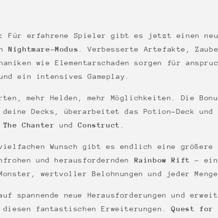
:
Für erfahrene Spieler gibt es jetzt einen ne
en
Nightmare-Modus
. Verbesserte Artefakte, Zaub
haniken wie Elementarschaden sorgen für anspru
und ein intensives Gameplay.
ten, mehr Helden, mehr Möglichkeiten. Die Bonu
deine Decks, überarbeitet das Potion-Deck und 
:
The Chanter
und
Construct
.
ielfachen Wunsch gibt es endlich eine größere 
enfrohen und herausfordernden
Rainbow Rift
– ein
Monster, wertvoller Belohnungen und jeder Meng
auf spannende neue Herausforderungen und erwei
t diesen fantastischen Erweiterungen.
Quest for