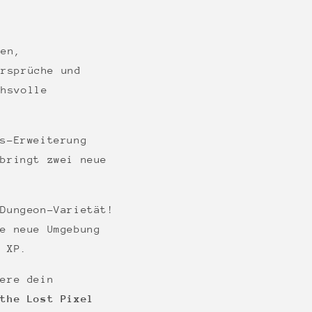
uen,
ersprüche und
chsvolle
s-Erweiterung
bringt zwei neue
Dungeon-Varietät!
e neue Umgebung
e XP.
tere dein
 the Lost Pixel