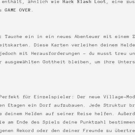
g enthält, ähnlich wie
Hack Slash Loot
, eine zu
ns
GAME OVER
.
:
Tauche ein in ein neues Abenteuer mit einem Z
eitskarten. Diese Karten verleihen deinem Held
jedoch mit Herausforderungen – du musst treu u
r ausgewählten Gottheit bleiben, um ihre Unter
erfekt für Einzelspieler: Der neue Village-Mod
en Etagen ein Dorf aufzubauen. Jede Struktur b
e deinem Helden auf seiner Reise helfen. Außer
ie am Ende des Spiels deine Punktzahl bestimme
genen Rekord oder den deiner Freunde zu übertr