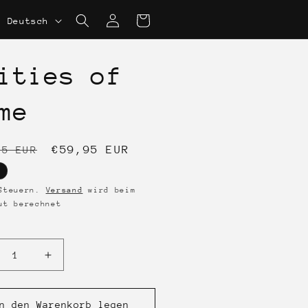
S
Einloggen
Warenkorb
Deutsch
p
r
ities of
a
c
me
h
e
aler
Verkaufspreis
€59,95 EUR
95 EUR
s
 Steuern.
Versand
wird beim
ut berechnet
l
ringere
Erhöhe
die
nge
Menge
für
n den Warenkorb legen