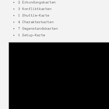
2 Erkundungskarten
3 Konfliktkarten
1 Shuttle-Karte
4 Charakterkarten
7 Gegenstandskarten
1 Setup-Karte