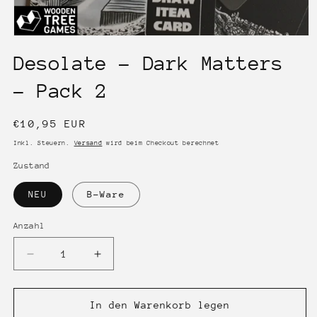
Medien
1
Desolate - Dark Matters
in
Modal
öffnen
- Pack 2
Normaler
€10,95 EUR
Preis
Inkl. Steuern.
Versand
wird beim Checkout berechnet
Zustand
NEU
B-Ware
Anzahl
Anzahl
Verringere
Erhöhe
die
die
Menge
Menge
für
für
In den Warenkorb legen