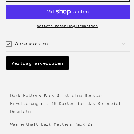
Desolate
Desolate
-
-
Dark
Dark
Matters
Matters
-
-
Weitere Bezahlmöglichkeiten
Pack
Pack
2
2
Versandkosten
Vertrag widerrufen
Dark Matters Pack 2
ist eine Booster-
Erweiterung mit 18 Karten für das Solospiel
Desolate.
Was enthält Dark Matters Pack 2?