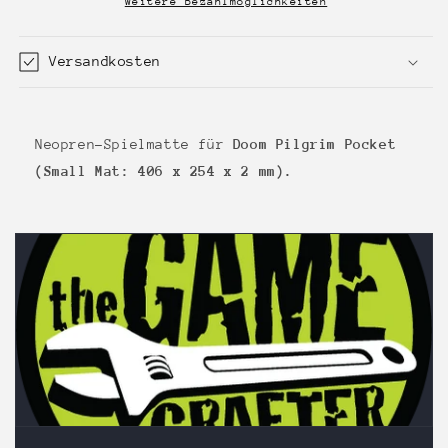
mat
mat
Weitere Bezahlmöglichkeiten
Versandkosten
Neopren-Spielmatte für
Doom Pilgrim Pocket
(Small Mat: 406 x
254 x 2 mm).