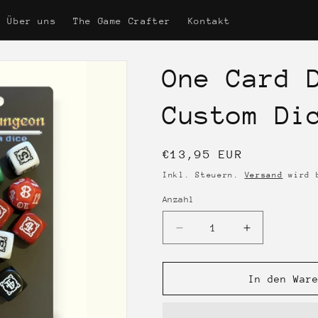
Über uns
The Game Crafter
Kontakt
One Card 
Custom Di
Normaler
€13,95 EUR
Preis
Inkl. Steuern.
Versand
wird b
Anzahl
Anzahl
Verringere
Erhöhe
die
die
Menge
Menge
für
für
In den War
One
One
Card
Card