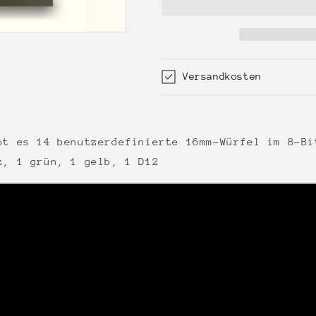
Dungeon
Dungeon
-
-
Custom
Custom
Dice
Dice
Versandkosten
bt es 14 benutzerdefinierte 16mm-Würfel im 8-Bi
z, 1 grün, 1 gelb, 1 D12