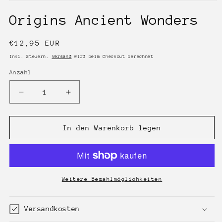
Medien
1
Origins Ancient Wonders
in
Modal
öffnen
Normaler
€12,95 EUR
Preis
Inkl. Steuern.
Versand
wird beim Checkout berechnet
Anzahl
Anzahl
Verringere
Erhöhe
die
die
Menge
Menge
für
für
In den Warenkorb legen
Origins
Origins
Ancient
Ancient
Wonders
Wonders
Weitere Bezahlmöglichkeiten
Versandkosten