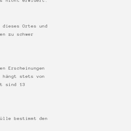
ls nicht erwidert.
e dieses Ortes und
den zu schwer
gen Erscheinungen
t hängt stets von
mt sind 13
Hülle bestimmt den