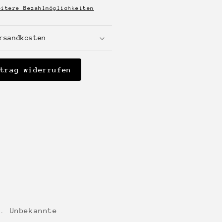
eitere Bezahlmöglichkeiten
rsandkosten
trag widerrufen
g. Unbekannte