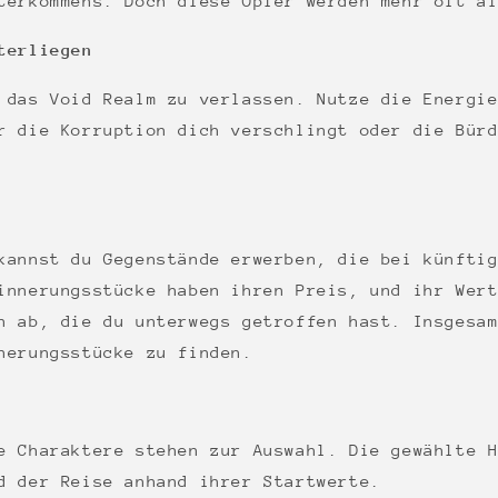
terkommens. Doch diese Opfer werden mehr oft a
terliegen
 das Void Realm zu verlassen. Nutze die Energi
r die Korruption dich verschlingt oder die Bür
kannst du Gegenstände erwerben, die bei künfti
innerungsstücke haben ihren Preis, und ihr Wer
n ab, die du unterwegs getroffen hast. Insgesa
nerungsstücke zu finden.
e Charaktere stehen zur Auswahl. Die gewählte 
d der Reise anhand ihrer Startwerte.