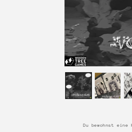
Medien
1
in
Modal
öffnen
Du bewohnst eine 