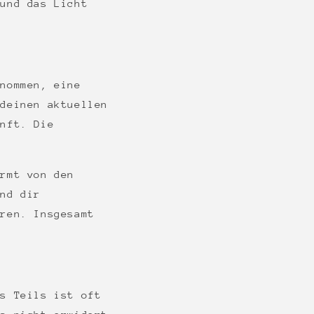
 und das Licht
enommen, eine
 deinen aktuellen
unft. Die
ormt von den
ind dir
eren. Insgesamt
es Teils ist oft