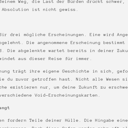
deinem Weg, die Last der Bürden drückt schwer,
 Absolution ist nicht gewiss.
dir drei mögliche Erscheinungen. Eine wird Ang
bgelehnt. Die angenommene Erscheinung bestimmt
d. Die abgelenkte wartet bereits in deiner Zuk
windet aus dieser Reise für immer.
nung trägt ihre eigene Geschichte in sich, gef
ie du zuvor getroffen hast. Nicht alle Wesen s
che existieren nur, um deine Zukunft zu erschw
verschiedene Void-Erscheinungskarten.
angt
en fordern Teile deiner Hülle. Die Hingabe ein