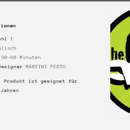
tionen
zahl
1
glisch
r
30-60 Minuten
Designer
MARTINI PESTO
s Produkt ist geeignet für
 Jahren